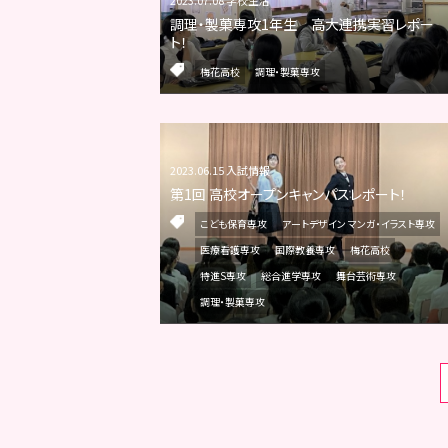
調理・製菓専攻1年生 高大連携実習レポー
ト！
梅花高校
調理・製菓専攻
2023.06.15 入試情報
第1回 高校オープンキャンパスレポート！
こども保育専攻
アートデザイン マンガ・イラスト専攻
医療看護専攻
国際教養専攻
梅花高校
特進S専攻
総合進学専攻
舞台芸術専攻
調理・製菓専攻