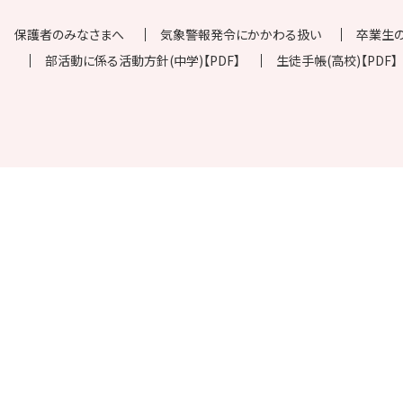
保護者のみなさまへ
気象警報発令にかかわる扱い
卒業生
部活動に係る活動方針(中学)【PDF】
生徒手帳(高校)【PDF】