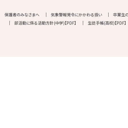
保護者のみなさまへ
気象警報発令にかかわる扱い
卒業生
部活動に係る活動方針(中学)【PDF】
生徒手帳(高校)【PDF】