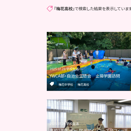
『
梅花高校
』で検索した結果を表示しています
2025.07.28 学校生活
YWCA部・自治会生徒会 止揚学園訪問
梅花中学校
梅花高校
2025.07.24 学校生活
高校1年生 キャリアデザインコース（4フィール