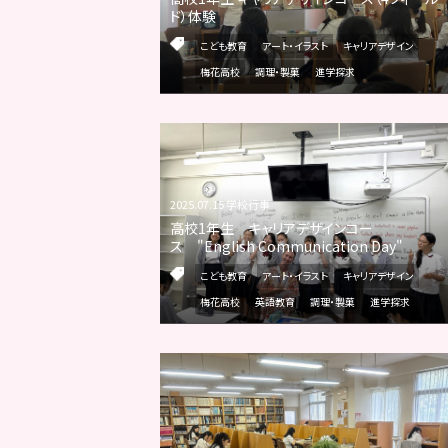
ド）体験
こども教育
アート・イラスト
キャリアデザイン
梅花高校
調理・製菓
進学探求
2025.07.15 学校行事
高校1年生 キャリアデザインコー
ス "English Communication Day"
こども教育
アート・イラスト
キャリアデザイン
梅花高校
英語教育
調理・製菓
進学探求