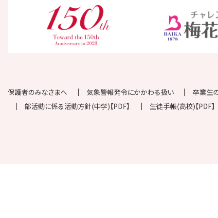
保護者のみなさまへ
気象警報発令にかかわる扱い
卒業生
部活動に係る活動方針(中学)【PDF】
生徒手帳(高校)【PDF】