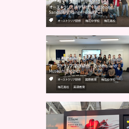
オーストラリア語学研修～Billabong
Sanctuary(Ranger Tour)～
オーストラリア研修
梅花中学校
梅花高校
2025.08.01 語学研修
オーストラリア語学研修 Queensland
Museum Tropics
オーストラリア研修
国際教育
梅花中学校
梅花高校
英語教育