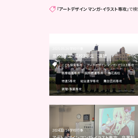
『
アートデザイン マンガ・イラスト専攻
』で
2025.05.26 学校行事
高校2年生・高校3年生 遠足
こども保育専攻
アートデザイン マンガ・イラスト専攻
医療看護専攻
国際教養専攻
梅花高校
特進S専攻
総合進学専攻
舞台芸術専攻
調理・製菓専攻
2024.12.14 学校行事
アートデザイン マンガ・イラスト専攻 卒業制