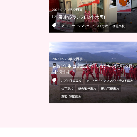
2024.01.30 学校行事
『卒展』inグランフロント大阪！
アートデザイン マンガ・イラスト専攻
梅花高校
2023.05.26 学校行事
高校1年生 コミニュケーションキャンプ 2日
目・3日目
こども保育専攻
アートデザイン マンガ・イラスト専攻
梅花高校
総合進学専攻
舞台芸術専攻
調理・製菓専攻