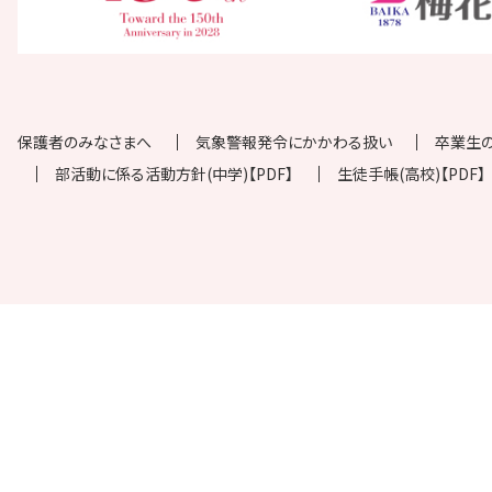
保護者のみなさまへ
気象警報発令にかかわる扱い
卒業生
部活動に係る活動方針(中学)【PDF】
生徒手帳(高校)【PDF】