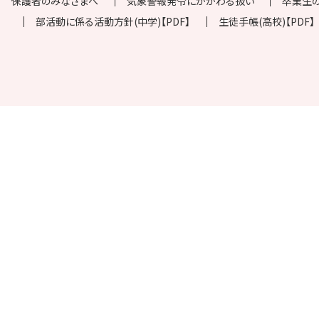
保護者のみなさまへ
気象警報発令にかかわる扱い
卒業生
部活動に係る活動方針(中学)【PDF】
生徒手帳(高校)【PDF】