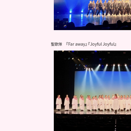
『Far away』 『Joyful Joyful』
聖歌隊