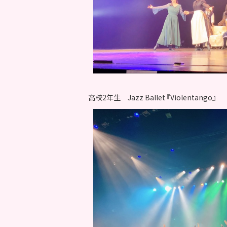
高校2年生 Jazz Ballet 『Violentango』