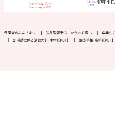
保護者のみなさまへ
気象警報発令にかかわる扱い
卒業生
部活動に係る活動方針(中学)【PDF】
生徒手帳(高校)【PDF】