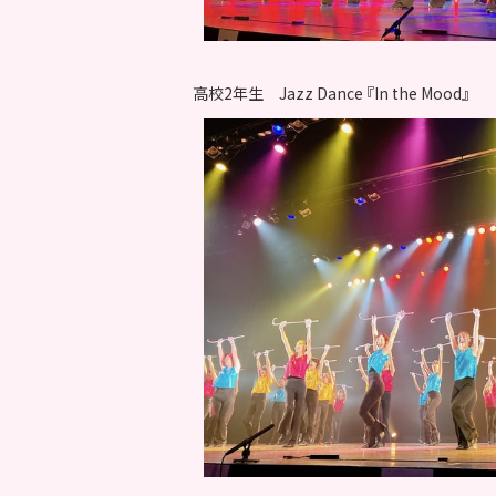
高校2年生 Jazz Dance 『In the Mood』