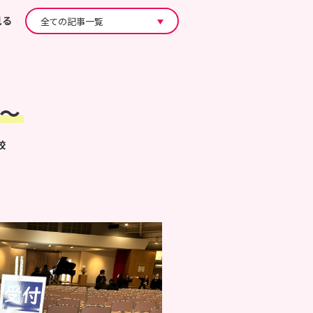
見る
会～
校