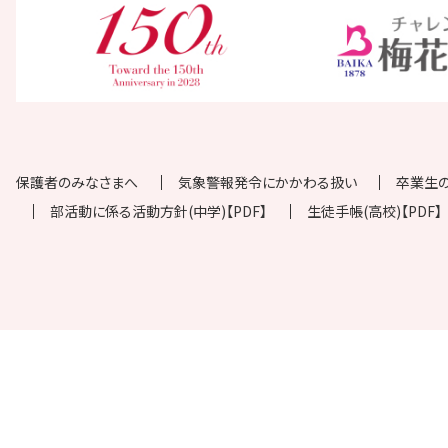
保護者のみなさまへ
気象警報発令にかかわる扱い
卒業生
部活動に係る活動方針(中学)【PDF】
生徒手帳(高校)【PDF】