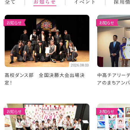
全て
お知らせ
イベント
採用
お知らせ
お知らせ
2026.08.03
高校ダンス部 全国決勝大会出場決
中高チアリーデ
定！
アのまちアン
ました
お知らせ
お知らせ