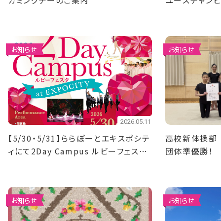
カミングデーのご案内
ユースチャン
優勝！4名決勝
お知らせ
お知らせ
2026.05.11
【5/30・5/31】ららぽーとエキスポシテ
高校新体操部
ィにて2Day Campus ルビーフェスタ
団体準優勝！
を開催！
お知らせ
お知らせ