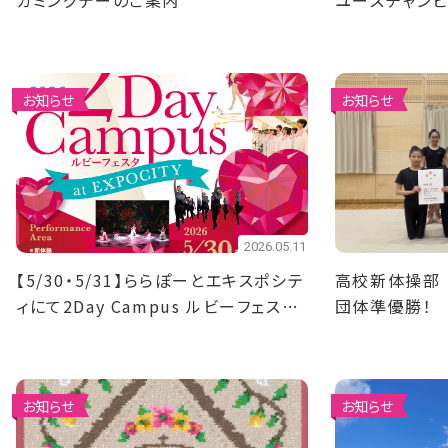
カミングデーのご案内
ユースチャン
優勝！4名決勝
お知らせ
お知らせ
2026.05.11
【5/30・5/31】ららぽーとエキスポシテ
高校新体操部
ィにて2Day Campus ルビーフェスタ
団体準優勝！
を開催！
お知らせ
お知らせ