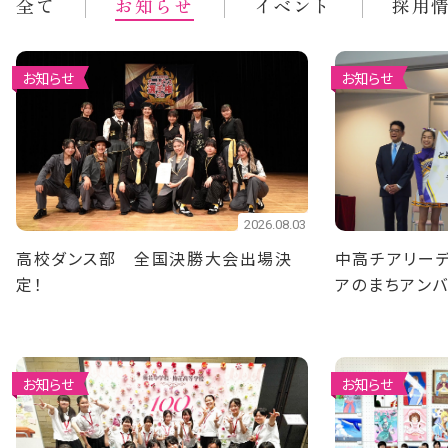
全て
お知らせ
イベント
採用
お知らせ
お知らせ
2026.08.03
高校ダンス部 全国決勝大会出場決
中高チアリーデ
定！
アのまちアン
ました
お知らせ
お知らせ