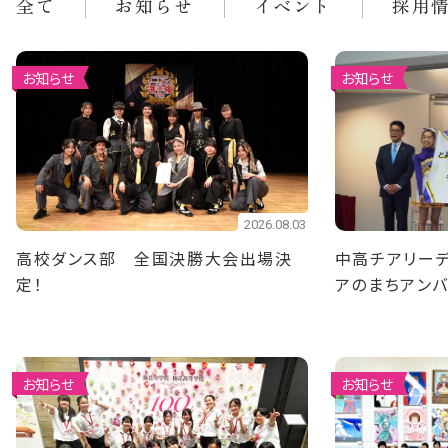
全て
お知らせ
イベント
採用
お知らせ
お知らせ
2026.08.03
高校ダンス部 全国決勝大会出場決
中高チアリーデ
定！
アのまちアン
ました
お知らせ
お知らせ