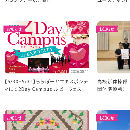
カミングデーのご案内
ユースチャン
優勝！4名決勝
お知らせ
お知らせ
2026.05.11
【5/30・5/31】ららぽーとエキスポシテ
高校新体操部
ィにて2Day Campus ルビーフェスタ
団体準優勝！
を開催！
お知らせ
お知らせ