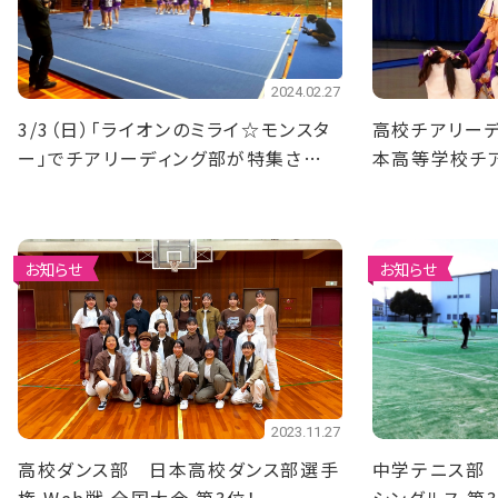
2024.02.27
3/3（日）「ライオンのミライ☆モンスタ
高校チアリーデ
ー」でチアリーディング部が特集されま
本高等学校チ
す！
会 準優勝！
お知らせ
お知らせ
2023.11.27
高校ダンス部 日本高校ダンス部選手
中学テニス部 