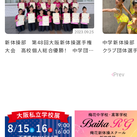
2023.09.25
新体操部 第48回大阪新体操選手権
中学新体操部
大会 高校個人総合優勝！ 中学団体
クラブ団体選
3位！
Prev