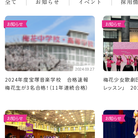
全て
お知らせ
イベント
採用
お知らせ
お知らせ
2024.03.27
2024年度宝塚音楽学校 合格速報
梅花少女歌劇
梅花生が3名合格！（11年連続合格）
レッスン」 2
お知らせ
お知らせ