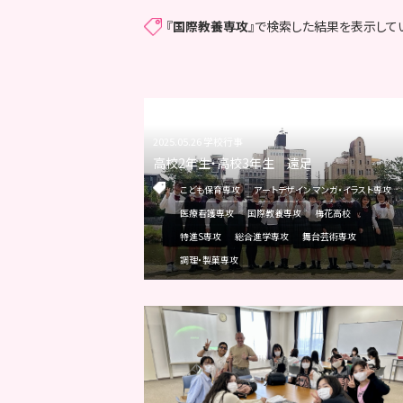
『
国際教養専攻
』で検索した結果を表示して
2025.05.26 学校行事
高校2年生・高校3年生 遠足
こども保育専攻
アートデザイン マンガ・イラスト専攻
医療看護専攻
国際教養専攻
梅花高校
特進S専攻
総合進学専攻
舞台芸術専攻
調理・製菓専攻