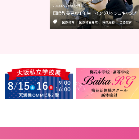
2023.05.24 学校行事
国際教養専攻１年生 イングリッシュキャンプ
国際教育
国際教養専攻
梅花高校
英語教育