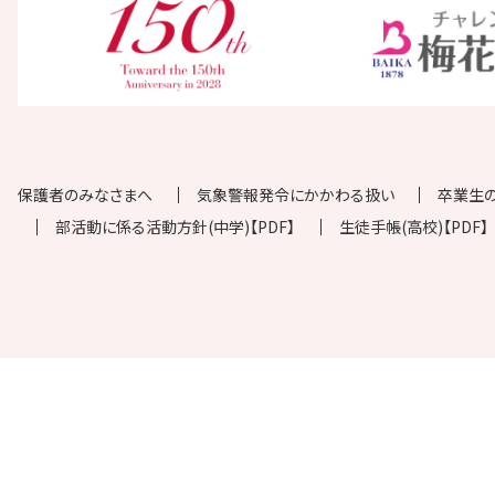
保護者のみなさまへ
気象警報発令にかかわる扱い
卒業生
部活動に係る活動方針(中学)【PDF】
生徒手帳(高校)【PDF】