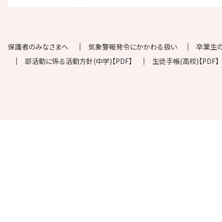
保護者のみなさまへ
気象警報発令にかかわる扱い
卒業生
部活動に係る活動方針(中学)【PDF】
生徒手帳(高校)【PDF】