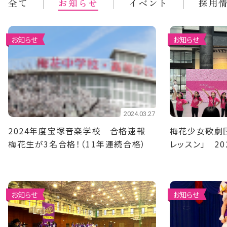
全て
お知らせ
イベント
採用
お知らせ
お知らせ
2024.03.27
2024年度宝塚音楽学校 合格速報
梅花少女歌劇
梅花生が3名合格！（11年連続合格）
レッスン」 2
お知らせ
お知らせ