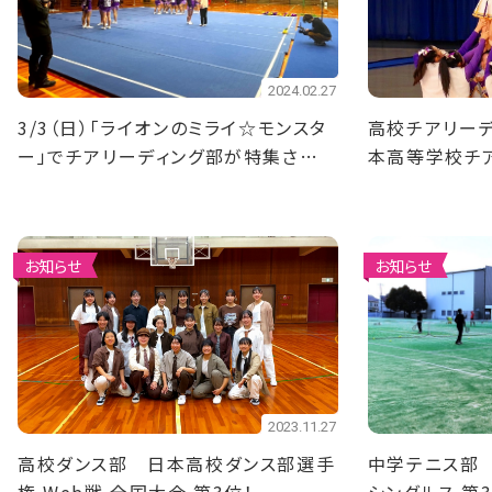
2024.02.27
3/3（日）「ライオンのミライ☆モンスタ
高校チアリーデ
ー」でチアリーディング部が特集されま
本高等学校チ
す！
会 準優勝！
お知らせ
お知らせ
2023.11.27
高校ダンス部 日本高校ダンス部選手
中学テニス部 