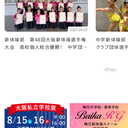
2023.09.25
新体操部 第48回大阪新体操選手権
中学新体操部
大会 高校個人総合優勝！ 中学団体
クラブ団体選
3位！
Prev