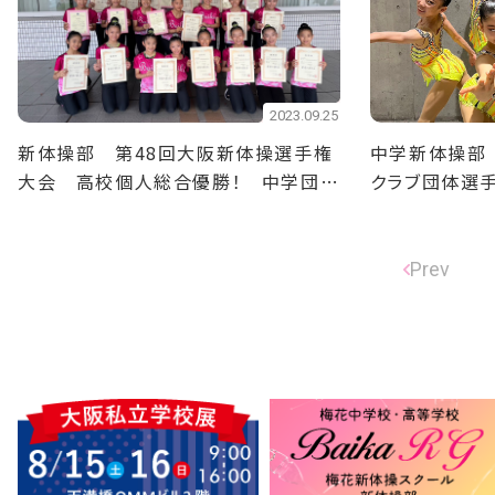
2023.09.25
新体操部 第48回大阪新体操選手権
中学新体操部
大会 高校個人総合優勝！ 中学団体
クラブ団体選
3位！
Prev