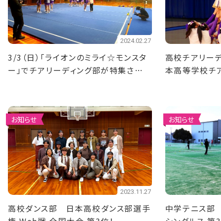
2024.02.27
3/3（日）「ライオンのミライ☆モンスタ
高校チアリーデ
ー」でチアリーディング部が特集されま
本高等学校チ
す！
会 準優勝！
お知らせ
お知らせ
2023.11.27
高校ダンス部 日本高校ダンス部選手
中学テニス部 