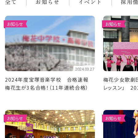
全て
お知らせ
イベント
採用
お知らせ
お知らせ
2024.03.27
2024年度宝塚音楽学校 合格速報
梅花少女歌劇
梅花生が3名合格！（11年連続合格）
レッスン」 2
お知らせ
お知らせ