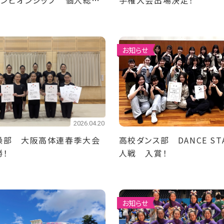
ャンピオンシップ 個人総合
手権大会出場決定！
決勝出場！
お知らせ
2026.04.20
操部 大阪高体連春季大会
高校ダンス部 DANCE STA
勝！
人戦 入賞！
お知らせ