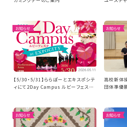
カミングデーのご案内
ユースチ
優勝！4名
お知らせ
お知らせ
2026.05.11
【5/30・5/31】ららぽーとエキスポシテ
高校新体
ィにて2Day Campus ルビーフェスタ
団体準優
を開催！
お知らせ
お知らせ