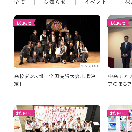
全て
お知らせ
イベント
採
お知らせ
お知らせ
2026.08.03
高校ダンス部 全国決勝大会出場決
中高チアリ
定！
アのまち
ました
お知らせ
お知らせ