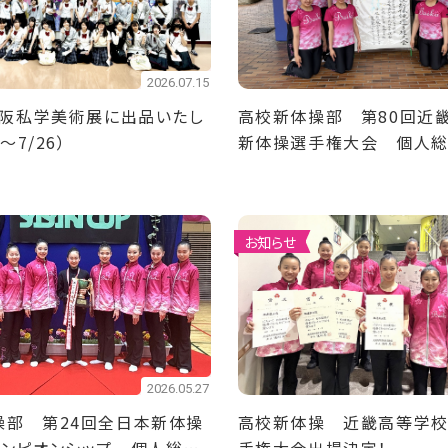
2026.07.15
大阪私学美術展に出品いたし
高校新体操部 第80回近
～7/26）
新体操選手権大会 個人
団体準優勝！
お知らせ
2026.05.27
操部 第24回全日本新体操
高校新体操 近畿高等学