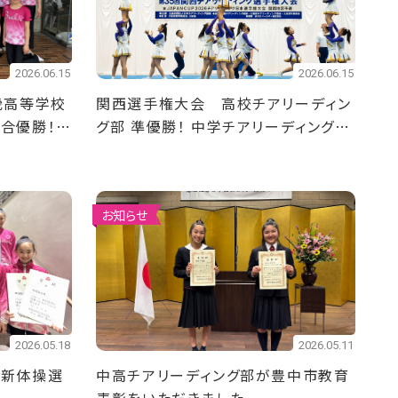
2026.06.15
2026.06.15
畿高等学校
関西選手権大会 高校チアリーディン
総合優勝！
グ部 準優勝！ 中学チアリーディング部
ユースの部 優勝！division1 第3
位！
お知らせ
2026.05.18
2026.05.11
校新体操選
中高チアリーディング部が豊中市教育