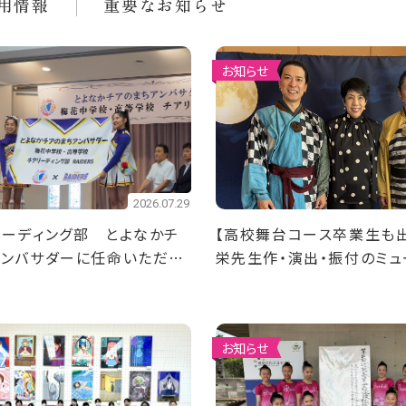
用情報
重要なお知らせ
お知らせ
2026.07.29
ーディング部 ​とよなかチ
【高校舞台コース卒業生も
アンバサダーに任命いただき
栄先生作・演出・振付のミュ
「淡路の月に誓う」が上演中
お知らせ