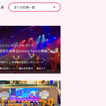
見る
.11.13 エレガントパフォーマンス
回芸術発表会Dream Festを開催しまし
中学チア
中学舞台芸術エレガンスコース
舞台芸術コース
舞台芸術専攻
高校チア
.06.03 エレガントパフォーマンス