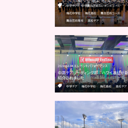
中学チア
中学舞台芸術エレガンスコース
梅花中学校
梅花高校
舞台芸術コース
舞台芸術専攻
高校チア
2024.04.04 エレガントパフォーマンス
中高チアリーディング部 ハワイ遠征が
紹介されました
中学チア
梅花中学校
梅花高校
高校チア