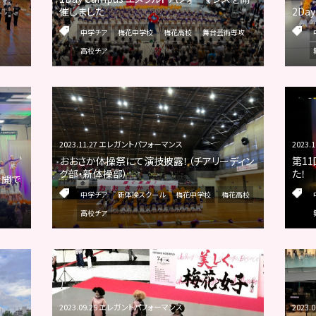
催しました
2Da
中学チア
梅花中学校
梅花高校
舞台芸術専攻
高校チア
2023.11.27 エレガントパフォーマンス
2023
おおさか体操祭にて演技披露！（チアリーディン
第11
グ部・新体操部）
た！
新聞で
中学チア
新体操スクール
梅花中学校
梅花高校
高校チア
2023.09.25 エレガントパフォーマンス
2023