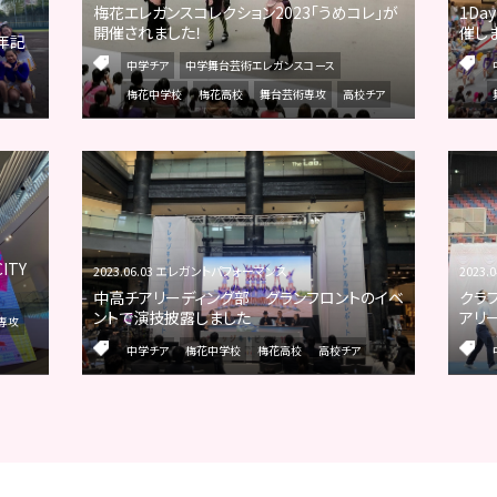
梅花エレガンスコレクション2023「うめコレ」が
1Da
開催されました！
催し
年記
中学チア
中学舞台芸術エレガンスコース
梅花中学校
梅花高校
舞台芸術専攻
高校チア
ITY
2023.06.03 エレガントパフォーマンス
2023
中高チアリーディング部 グランフロントのイベ
クラ
ントで演技披露しました
アリ
専攻
中学チア
梅花中学校
梅花高校
高校チア