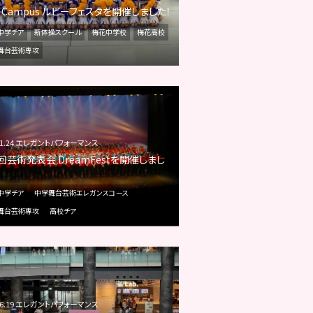
y Campus ルビーフェスタを開催しました！
中学チア
新体操スクール
梅花中学校
梅花高校
舞台芸術専攻
.11.24 エレガントパフォーマンス
回芸術発表会 DreamFestを開催しまし
中学チア
中学舞台芸術エレガンスコース
舞台芸術専攻
高校チア
.06.19 エレガントパフォーマンス