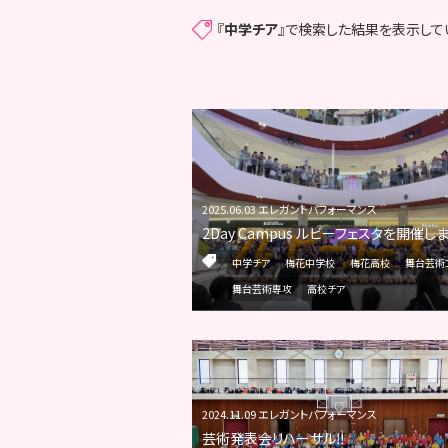
『
中学チア
』で検索した結果を表示して
2025.06.03 エレガントパフォーマンス
2Day Campus ルビーフェスタを開催し
中学チア
梅花中学校
梅花高校
舞台芸術
舞台芸術専攻
高校チア
2024.11.09 エレガントパフォーマンス
芸術発表会リハーサル‼