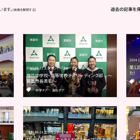
います。
過去の記事を
(検索を解除する)
2024
第12
2025.02.22 エレガントパフォーマンス
ました！
た！
梅花中学校・高等学校チアリーディング部 ～
箕面市長表彰～
コース
中学チア
高校チア
2024.06.24 エレガントパフォーマンス
2024
1Day Campus エメラルドパフォーマンスを開