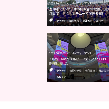
2023.10.05 エレガントパフォーマンス
豊中市・サンマテオ市姉妹都市提携60周
念事業 開会セレモニーで演技披露！
中学チア
国際教育
英語教育
高校チア
2023.06.03 エレガントパフォーマンス
2 Day Campus ルビーフェスタ at EXPOC
開催しました
中学チア
梅花中学校
梅花高校
舞台芸術
高校チア