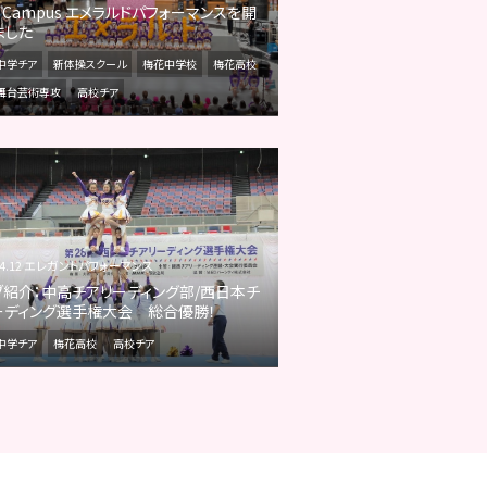
y Campus エメラルドパフォーマンスを開
ました
中学チア
新体操スクール
梅花中学校
梅花高校
舞台芸術専攻
高校チア
.04.12 エレガントパフォーマンス
ブ紹介：中高チアリーディング部/西日本チ
ーディング選手権大会 総合優勝！
中学チア
梅花高校
高校チア