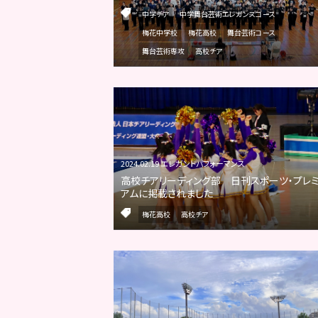
中学チア
中学舞台芸術エレガンスコース
梅花中学校
梅花高校
舞台芸術コース
舞台芸術専攻
高校チア
2024.02.19 エレガントパフォーマンス
高校チアリーディング部 日刊スポーツ・プレ
アムに掲載されました
梅花高校
高校チア