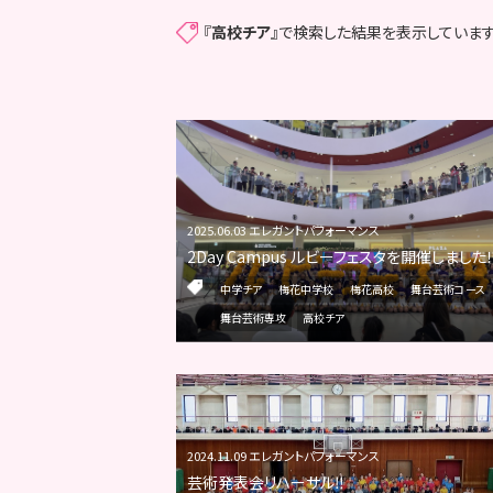
『
高校チア
』で検索した結果を表示しています
2025.06.03 エレガントパフォーマンス
2Day Campus ルビーフェスタを開催しました
中学チア
梅花中学校
梅花高校
舞台芸術コース
舞台芸術専攻
高校チア
2024.11.09 エレガントパフォーマンス
芸術発表会リハーサル‼