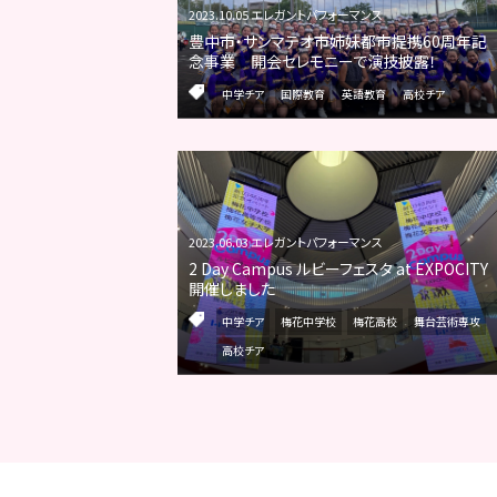
2023.10.05 エレガントパフォーマンス
豊中市・サンマテオ市姉妹都市提携60周年記
念事業 開会セレモニーで演技披露！
中学チア
国際教育
英語教育
高校チア
2023.06.03 エレガントパフォーマンス
2 Day Campus ルビーフェスタ at EXPOCITY
開催しました
中学チア
梅花中学校
梅花高校
舞台芸術専攻
高校チア