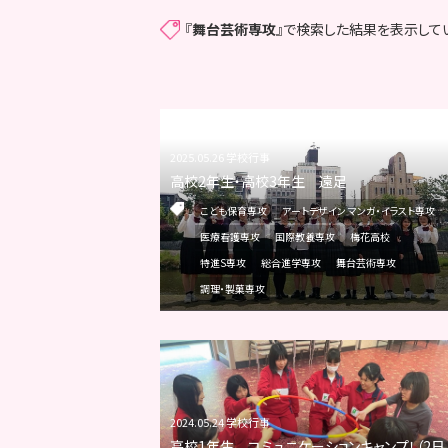
『
舞台芸術専攻
』で検索した結果を表示して
2025.05.26 学校行事
高校2年生・高校3年生 遠足
こども保育専攻
アートデザイン マンガ・イラスト専攻
医療看護専攻
国際教養専攻
梅花高校
特進S専攻
総合進学専攻
舞台芸術専攻
調理・製菓専攻
2024.05.24 学校行事
高校1年生 コミュニケーションキャンプ！（2日