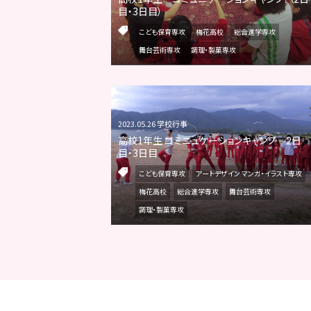
目・3日目）
こども保育専攻
梅花高校
総合進学専攻
舞台芸術専攻
調理・製菓専攻
2023.05.26 学校行事
高校1年生 コミニュケーションキャンプ 2日
目・3日目
こども保育専攻
アートデザイン マンガ・イラスト専攻
梅花高校
総合進学専攻
舞台芸術専攻
調理・製菓専攻