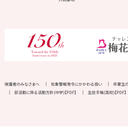
保護者のみなさまへ
気象警報発令にかかわる扱い
卒業生
部活動に係る活動方針(中学)【PDF】
生徒手帳(高校)【PDF】