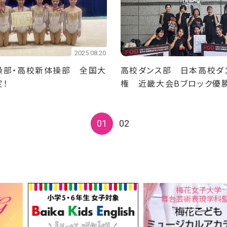
2025.08.20
操部・高校新体操部 全国大
高校ダンス部 日本高校ダ
定！
権 近畿大会Bブロック優
決勝大会出場決定！
01
02