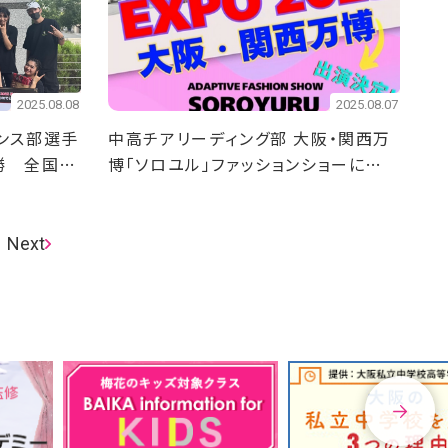
2025.08.08
2025.08.07
ンス部選手
中高チアリーディング部 大阪・関西万
勝 全国準
博「ソロユル」ファッションショーに出
演します！
Next