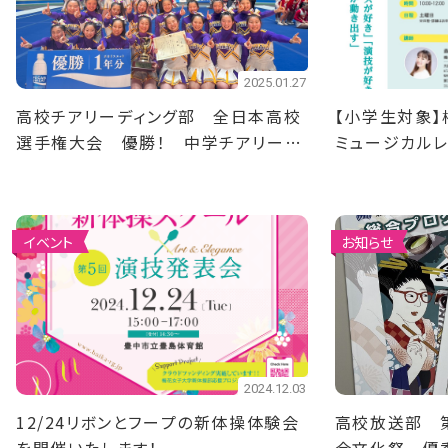
2025.01.27
高校チアリーディング部 全日本高校
【小学生対象】
選手権大会 優勝！ 中学チアリーデ
ミュージカルレ
ィング部 全日本中学校選手権大会
集！
準優勝！
イベント
お知らせ
2024.12.03
12/24リボンとフープの新体操体験会
高校放送部 