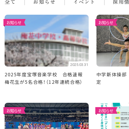
全て
お知らせ
イベント
採用
お知らせ
お知らせ
2025.03.31
2025年度宝塚音楽学校 合格速報
中学新体操部
梅花生が5名合格！（12年連続合格）
定
お知らせ
お知らせ