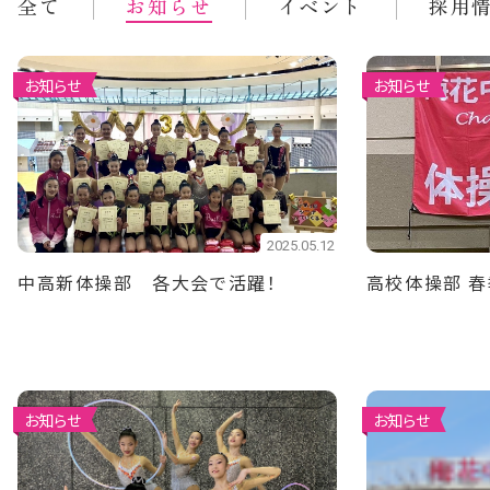
全て
お知らせ
イベント
採用
お知らせ
お知らせ
2025.05.12
中高新体操部 各大会で活躍！
高校体操部 春
お知らせ
お知らせ