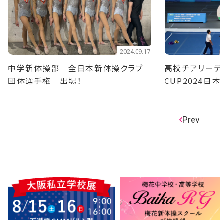
2024.09.17
中学新体操部 全日本新体操クラブ
高校チアリーデ
団体選手権 出場！
CUP2024
位！ 中学チア
位！
Prev