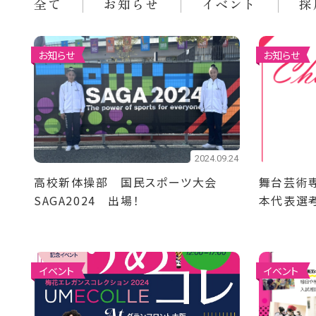
全て
お知らせ
イベント
採
お知らせ
お知らせ
2024.09.24
高校新体操部 国民スポーツ大会
舞台芸術専
SAGA2024 出場！
本代表選
選出！
イベント
イベント