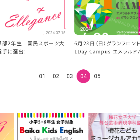
2024.07.15
操部2年生 国民スポーツ大
6月23日（日）グランフロン
選手に選出！
1Day Campus エメラル
ンスを開催
01
02
03
04
05